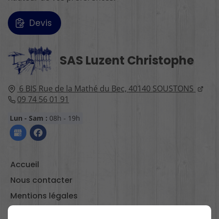
Devis
SAS Luzent Christophe
6 BIS Rue de la Mathé du Bec,
40140
SOUSTONS
09 74 56 01 91
Lun - Sam :
08h - 19h
Accueil
Nous contacter
Mentions légales
Plan du site